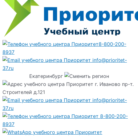
8-800-200-
8937
info@prioritet-
37.ru
Екатеринбург
г. Иваново пр-т.
Строителей д.121
info@prioritet-
37.ru
8-800-200-
8937