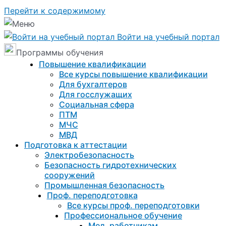
Перейти к содержимому
Войти на учебный портал
Программы обучения
Повышение квалификации
Все курсы повышение квалификации
Для бухгалтеров
Для госслужащих
Социальная сфера
ПТМ
МЧС
МВД
Подготовка к aттестации
Электробезопасность
Безопасность гидротехнических
сооружений
Промышленная безопасность
Проф. переподготовка
Все курсы проф. переподготовки
Профессиональное обучение
Мед. работникам