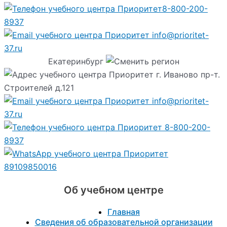
8-800-200-
8937
info@prioritet-
37.ru
Екатеринбург
г. Иваново пр-т.
Строителей д.121
info@prioritet-
37.ru
8-800-200-
8937
89109850016
Об учебном центре
Главная
Сведения об образовательной организации