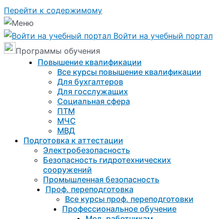
Перейти к содержимому
Войти на учебный портал
Программы обучения
Повышение квалификации
Все курсы повышение квалификации
Для бухгалтеров
Для госслужащих
Социальная сфера
ПТМ
МЧС
МВД
Подготовка к aттестации
Электробезопасность
Безопасность гидротехнических
сооружений
Промышленная безопасность
Проф. переподготовка
Все курсы проф. переподготовки
Профессиональное обучение
Мед. работникам